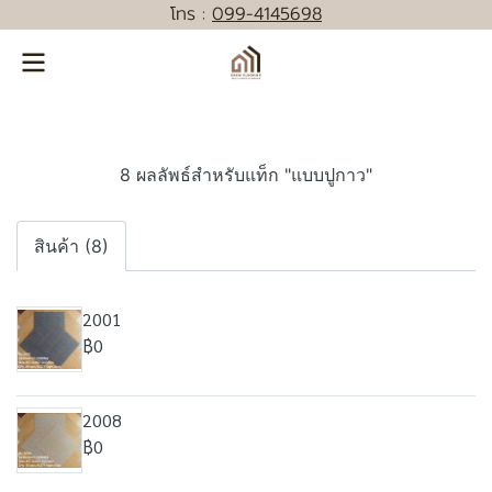
โทร :
0
99-4145698
8 ผลลัพธ์สำหรับแท็ก "แบบปูกาว"
สินค้า (8)
2001
฿0
2008
฿0