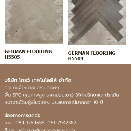
GERMAN FLOORING
GERMAN FLOORING
H5505
H5504
บริษัท โกรว์ เทคโนโลยี่ส์ จำกัด
ตัวแทนจำหน่ายและรับติดตั้ง
พื้น SPC คุณภาพสูง ราคาย่อมเยาว์ ให้คำปรึกษาและประเมิน
หน้างานโดยผู้เชี่ยวชาญ ประสบการณ์มากกว่า 10 ปี
ช่องทางการติดต่อ
โทร :
089-1759655
,
061-7942362
อีเมล :
info.growflooring@gmail.com