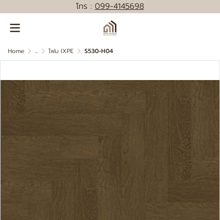
โทร :
0
99-4145698
Home
...
โฟม IXPE
S530-H04