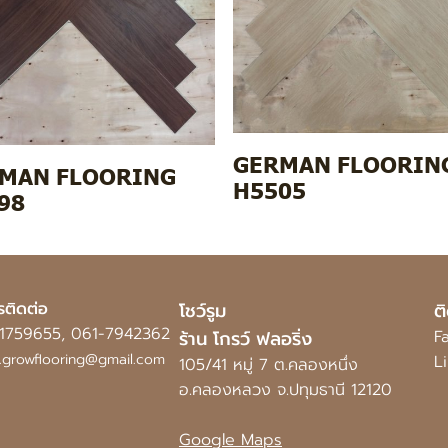
GERMAN FLOORIN
MAN FLOORING
H5505
98
รติดต่อ
โชว์รูม
ต
1759655
,
061-7942362
ร้าน โกรว์ ฟลอริ่ง
F
o.growflooring@gmail.com
L
105/41 หมู่ 7 ต.คลองหนึ่ง
อ.คลองหลวง จ.ปทุมธานี 12120
Google Maps