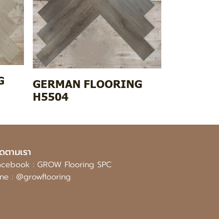
G
GERMAN FLOORING
H5504
ิดตามเรา
acebook :
GROW Flooring SPC
ine :
@growflooring