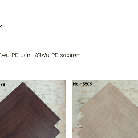
x
งโฟม PE แยก
ใช้โฟม PE รองแยก