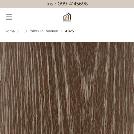
โทร :
0
99-4145698
Home
...
ใช้โฟม PE รองแยก
A825