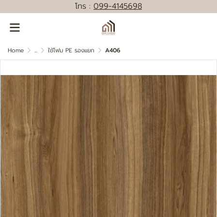
โทร :
0
99-4145698
Home
...
ใช้โฟม PE รองแยก
A406