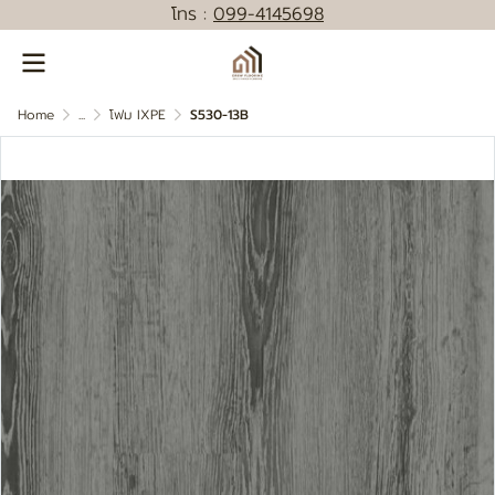
โทร :
0
99-4145698
Home
...
โฟม IXPE
S530-13B