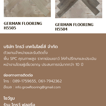
GERMAN FLOORING
GERMAN FLOORING
H5505
H5504
บริษัท โกรว์ เทคโนโลยี่ส์ จำกัด
ตัวแทนจำหน่ายและรับติดตั้ง
พื้น SPC คุณภาพสูง ราคาย่อมเยาว์ ให้คำปรึกษาและประเมิน
หน้างานโดยผู้เชี่ยวชาญ ประสบการณ์มากกว่า 10 ปี
ช่องทางการติดต่อ
โทร :
089-1759655
,
061-7942362
อีเมล :
info.growflooring@gmail.com
โชว์รูม
ร้าน โกรว์ ฟลอริ่ง