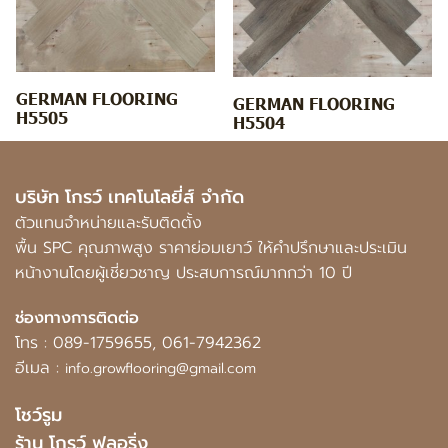
GERMAN FLOORING
GERMAN FLOORING
H5505
H5504
บริษัท โกรว์ เทคโนโลยี่ส์ จำกัด
ตัวแทนจำหน่ายและรับติดตั้ง
พื้น SPC คุณภาพสูง ราคาย่อมเยาว์ ให้คำปรึกษาและประเมิน
หน้างานโดยผู้เชี่ยวชาญ ประสบการณ์มากกว่า 10 ปี
ช่องทางการติดต่อ
โทร :
089-1759655
,
061-7942362
อีเมล :
info.growflooring@gmail.com
โชว์รูม
ร้าน โกรว์ ฟลอริ่ง