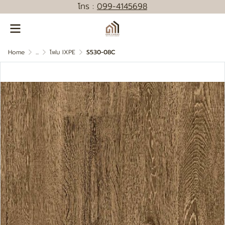
โทร :
0
99-4145698
Home
...
โฟม IXPE
S530-08C