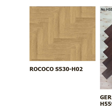
ROCOCO S530-H02
GER
H55