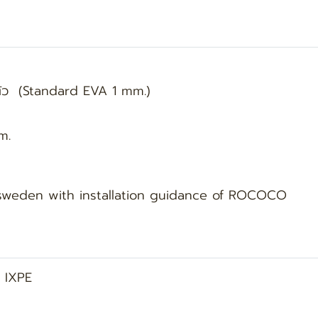
ในตัว (Standard EVA 1 mm.)
mm.
 sweden with installation guidance of ROCOCO
 IXPE