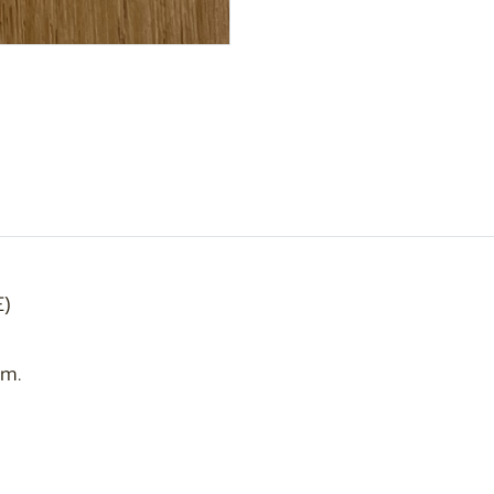
E)
mm.