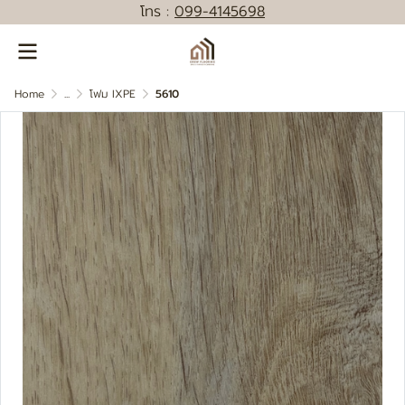
โทร :
0
99-4145698
Home
...
โฟม IXPE
5610