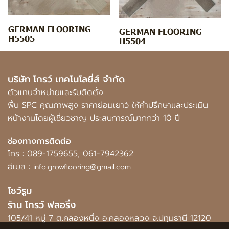
GERMAN FLOORING
GERMAN FLOORING
H5505
H5504
บริษัท โกรว์ เทคโนโลยี่ส์ จำกัด
ตัวแทนจำหน่ายและรับติดตั้ง
พื้น SPC คุณภาพสูง ราคาย่อมเยาว์ ให้คำปรึกษาและประเมิน
หน้างานโดยผู้เชี่ยวชาญ ประสบการณ์มากกว่า 10 ปี
ช่องทางการติดต่อ
โทร :
089-1759655
,
061-7942362
อีเมล :
info.growflooring@gmail.com
โชว์รูม
ร้าน โกรว์ ฟลอริ่ง
105/41 หมู่ 7 ต.คลองหนึ่ง อ.คลองหลวง จ.ปทุมธานี 12120