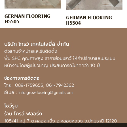
GERMAN FLOORING
GERMAN FLOORING
H5505
H5504
บริษัท โกรว์ เทคโนโลยี่ส์ จำกัด
ตัวแทนจำหน่ายและรับติดตั้ง
พื้น SPC คุณภาพสูง ราคาย่อมเยาว์ ให้คำปรึกษาและประเมิน
หน้างานโดยผู้เชี่ยวชาญ ประสบการณ์มากกว่า 10 ปี
ช่องทางการติดต่อ
โทร :
089-1759655
,
061-7942362
อีเมล :
info.growflooring@gmail.com
โชว์รูม
ร้าน โกรว์ ฟลอริ่ง
105/41 หมู่ 7 ต.คลองหนึ่ง อ.คลองหลวง จ.ปทุมธานี 12120