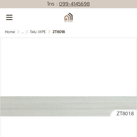
โทร :
0
99-4145698
Home
...
โฟม IXPE
ZT8018