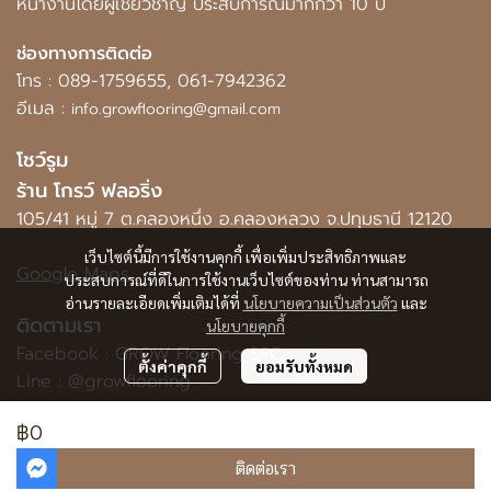
หน้างานโดยผู้เชี่ยวชาญ ประสบการณ์มากกว่า 10 ปี
ช่องทางการติดต่อ
โทร :
089-1759655
,
061-7942362
อีเมล :
info.growflooring@gmail.com
โชว์รูม
ร้าน โกรว์ ฟลอริ่ง
105/41 หมู่ 7 ต.คลองหนึ่ง อ.คลองหลวง จ.ปทุมธานี 12120
เว็บไซต์นี้มีการใช้งานคุกกี้ เพื่อเพิ่มประสิทธิภาพและ
Google Maps
ประสบการณ์ที่ดีในการใช้งานเว็บไซต์ของท่าน ท่านสามารถ
อ่านรายละเอียดเพิ่มเติมได้ที่
นโยบายความเป็นส่วนตัว
และ
ติดตามเรา
นโยบายคุกกี้
Facebook :
GROW Flooring SPC
ตั้งค่าคุกกี้
ยอมรับทั้งหมด
Line :
@growflooring
฿0
© Copyright 2023 All Rights Reserved.
ติดต่อเรา
Powered By
MakeWebEasy